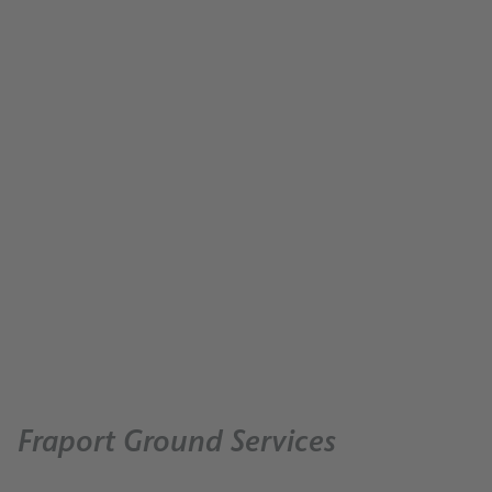
Karriere
Jobbörse
Unternehmen
Über uns
Operative Herzstück
Geschäftsfelder
Fraport Ground Services
0